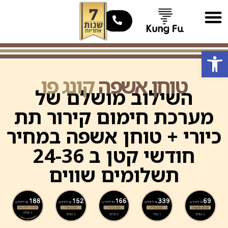
טוחן אשפה קונג פו – אחד כוח
דף הבית
טוחן אשפה קונג פו – שלושת רבע כוח
פתח סרגל נגישות
טוחן אשפה
קונג פו
השילוב מושלם של
מערכת חימום קירור תת
כיורי + טוחן אשפה במחיר
חודשי קטן ב 24-36
תשלומים שווים