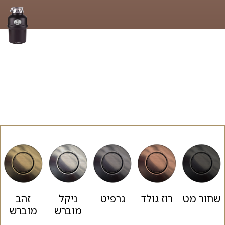
כפתורי הפעלה במבחר
גוונים
לבחירה
שחור מט
רוז גולד
גרפיט
ניקל
זהב
מוברש
מוברש