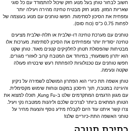
חשוב לבחור טוחן בעל מנוע חזק שיכול להתמודד עם כל סוגי
שאריות המזון. מנוע חזק מבטיח טחינה מהירה ויעילה יותר
ומפחית את הסיכון לסתימות. חפשו טוחנים עם מנוע בעוצמה של
לפחות 0.75 כ"ס (כוח סוס).
טוחנים עם מערכת טחינה דו-שלבית או תלת-שלבית מציעים
טחינה יסודית יותר ומפחיתים את הסיכון לסתימות. מערכות אלו
מבטיחות שהפסולת תטחן לחלקיקים קטנים מאוד. טוחן שקט
הוא יתרון משמעותי, במיוחד אם המטבח קרוב לאזורי מגורים.
חפשו טוחנים עם טכנולוגיות להפחתת רעש שיבטיחו פעולה
שקטה ונעימה.
טוחן אשפה תת כיורי הוא הפתרון המושלם לשמירה על ניקיון
והיגיינה במטבח, תוך חיסכון במקום ונוחות שימוש מקסימלית.
עם מגוון הדגמים המתקדמים שלנו ב-
Kung Fu
, תוכלו למצוא את
הטוחן המתאים ביותר לצרכים שלכם וליהנות ממטבח נקי ויעיל.
צרו קשר איתנו עוד היום לקבלת מידע נוסף והצעות מחיר על
טוחני האשפה התת-כיוריים שלנו!
כתיבת תגובה